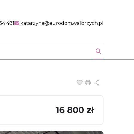
34 481
katarzyna@eurodom.walbrzych.pl
favorite
Dodaj do ulubiony
Drukuj
Udostępnij
16 800 zł