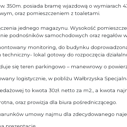
ow. 350m. posiada bramę wjazdową o wymiarach 4X
wym, oraz pomieszczeniem z toaletami.
łączenia jednego magazynu. Wysokość pomieszcze
ie podnośników samochodowych oraz regałów wy
montowany monitoring, do budynku doprowadzona s
n techniczny- lokal gotowy do rozpoczęcia działa
duje się teren parkingowo – manewrowy o powier
owany logistycznie, w pobliżu Wałbrzyska Specjaln
edażowej to kwota 30zł. netto za m2., a kwota na
na, oraz prowizja dla biura pośredniczącego.
i warunków umowy najmu dla zdecydowanego naj
a prezentację.