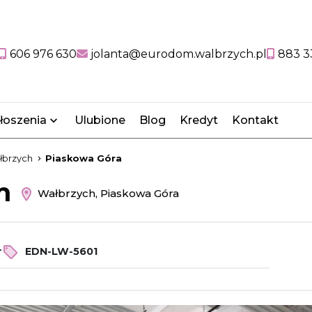
606 976 630
jolanta@eurodom.walbrzych.pl
883 3
łoszenia
Ulubione
Blog
Kredyt
Kontakt
łbrzych
Piaskowa Góra
em
Wałbrzych, Piaskowa Góra
r
EDN-LW-5601