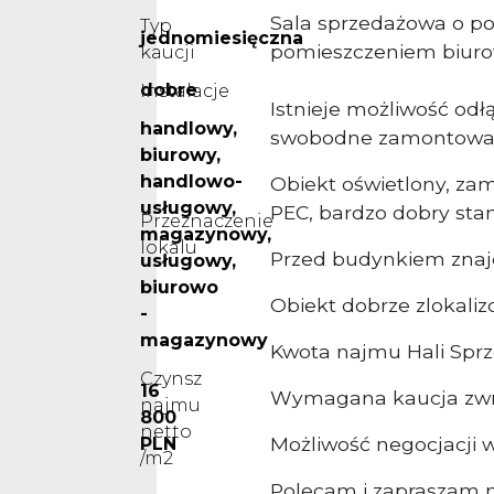
Sala sprzedażowa o p
Typ
jednomiesięczna
pomieszczeniem biuro
kaucji
dobre
Instalacje
Istnieje możliwość od
handlowy,
swobodne zamontowan
biurowy,
handlowo-
Obiekt oświetlony, za
usługowy,
PEC, bardzo dobry sta
Przeznaczenie
magazynowy,
lokalu
Przed budynkiem znaj
usługowy,
biurowo
Obiekt dobrze zlokaliz
-
magazynowy
Kwota najmu Hali Sprz
Czynsz
16
Wymagana kaucja zwrot
najmu
800
netto
Możliwość negocjacj
PLN
/m2
Polecam i zapraszam n