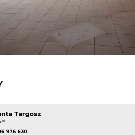
Y
anta Targosz
ger
06 976 630