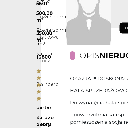
oferty
5601
500,00
Powierzchnia
m²
N
Powierzchnia
350,00
użytkowa
m²
[m2]
OPIS
NIERU
Kaucja
16800
zabezp.
OKAZJA !!! DOSKONAŁ
Standard
HALA SPRZEDAŻOWO 
Do wynajęcia hala spr
parter
Piętro
- powierzchnia sali s
bardzo
Stan
pomieszczenia socjalne,
dobry
lokalu