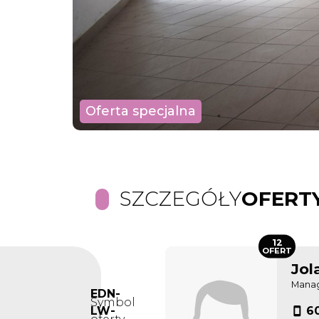
Oferta specjalna
SZCZEGÓŁY
OFERT
12
OFERT
Jol
Mana
EDN-
Symbol
LW-
6