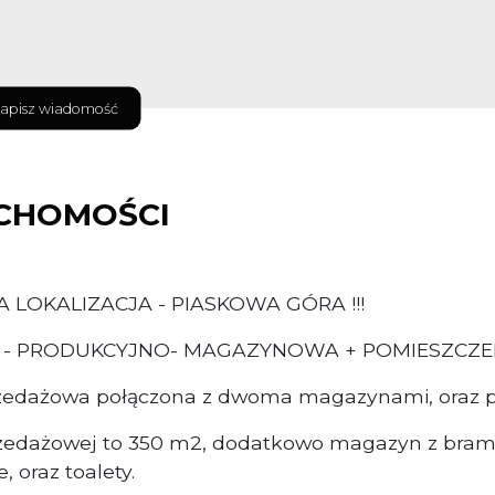
apisz wiadomość
CHOMOŚCI
A LOKALIZACJA - PIASKOWA GÓRA !!!
- PRODUKCYJNO- MAGAZYNOWA + POMIESZCZE
zedażowa połączona z dwoma magazynami, oraz po
przedażowej to 350 m2, dodatkowo magazyn z bram
 oraz toalety.