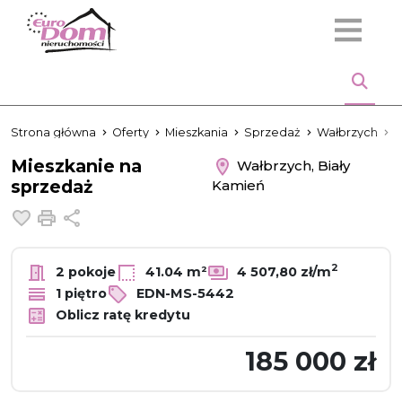
Strona główna
Oferty
Mieszkania
Sprzedaż
Wałbrzych
B
Mieszkanie na
Wałbrzych, Biały
sprzedaż
Kamień
Dodaj do ulubionych
Drukuj
Udostępnij
2
2 pokoje
41.04 m²
4 507,80 zł/m
1 piętro
EDN-MS-5442
Oblicz ratę kredytu
185 000 zł