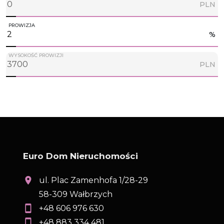
PLN
PROWIZJA
%
WYSOKOŚĆ PROWIZJI
PLN
Euro Dom Nieruchomości
ul. Plac Zamenhofa 1/28-29
58-309 Wałbrzych
+48 606 976 630
+48 883 334 481