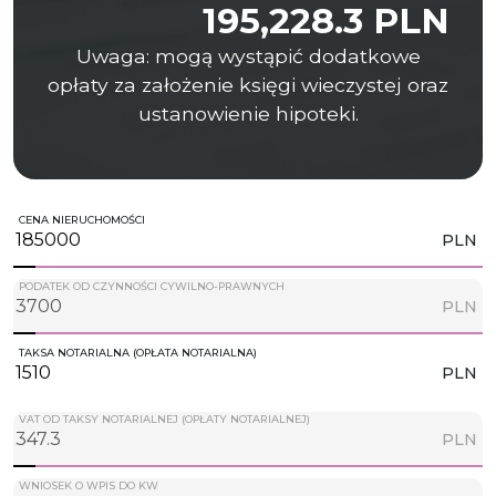
195,228.3 PLN
Uwaga: mogą wystąpić dodatkowe
opłaty za założenie księgi wieczystej oraz
ustanowienie hipoteki.
CENA NIERUCHOMOŚCI
PLN
PODATEK OD CZYNNOŚCI CYWILNO-PRAWNYCH
PLN
TAKSA NOTARIALNA (OPŁATA NOTARIALNA)
PLN
VAT OD TAKSY NOTARIALNEJ (OPŁATY NOTARIALNEJ)
PLN
WNIOSEK O WPIS DO KW